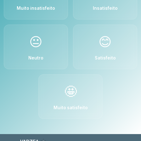
Muito insatisfeito
Insatisfeito
😐
😊
Neutro
Satisfeito
🤩
Muito satisfeito