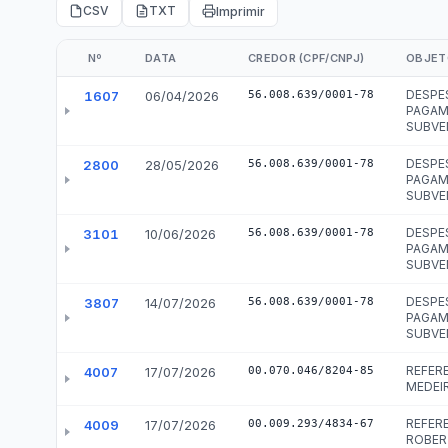
e-SIC
Ouvidoria
Receitas e Despesas
Veja para onde vai o dinheiro público e de on
Receitas Orçamentárias
Rec
Documentos de Pagamento
Res