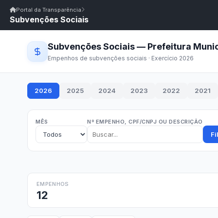
Início
|
Glossário
|
FAQ
|
Ouvidoria
|
Webmail
Portal da Transparência
Subvenções Sociais
Início
/
Portal da Transparência
Portal da Transparência
Prefeitura Municipal de Várzea/PB
Portal da Transpar
Prefeitura Municipal de Várzea