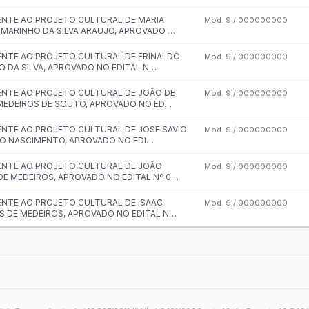
pesas COVID-19
Gastos com Publicidade
as
idores públicos · Lei 12.527 (LAI) · LC 101/2000