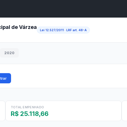
A
A●
A
Início
ência
Buscar