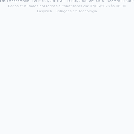
ela Remuneratória
Estagiários
rias e Passagens
Tabela de Diárias