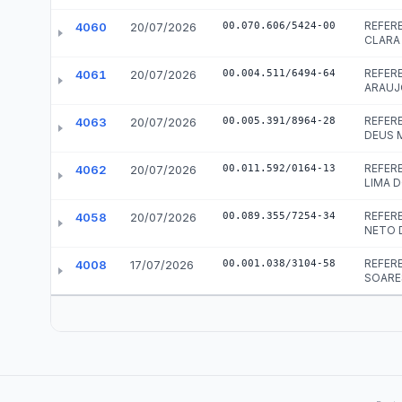
Receitas COVID-19
Des
Desonerações Tributárias
Pessoal, Diárias e Emend
Salários, benefícios e viagens pagas aos serv