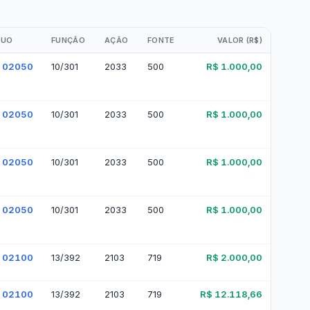
r da Transparência Pública
C 131/2009
Despesas Extraorçamentárias
Subvenções Sociais