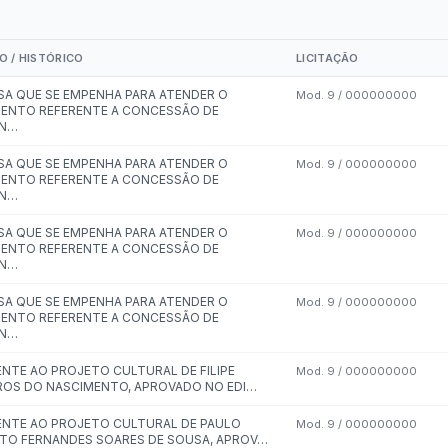
Carta de Serviços
Acessibilidade
Rada
de ele vem — impostos, transferências e gastos · Lei 12.527 (LAI) · L
eitas Extraorçamentárias
Despesas Orçamentárias
tos a Pagar
Dívida Ativa