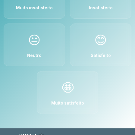
Muito insatisfeito
Insatisfeito
😐
😊
Neutro
Satisfeito
🤩
Muito satisfeito