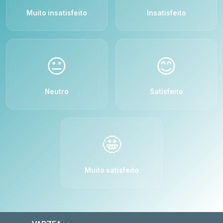
Muito insatisfeito
Insatisfeito
😐
😊
Neutro
Satisfeito
🤩
Muito satisfeito