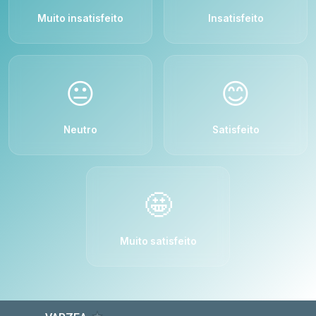
Muito insatisfeito
Insatisfeito
😐
😊
Neutro
Satisfeito
🤩
Muito satisfeito