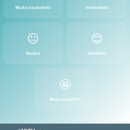
Muito insatisfeito
Insatisfeito
😐
😊
Neutro
Satisfeito
🤩
Muito satisfeito