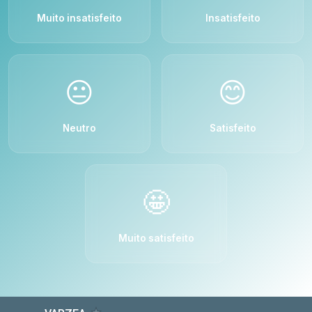
Muito insatisfeito
Insatisfeito
😐
😊
Neutro
Satisfeito
🤩
Muito satisfeito